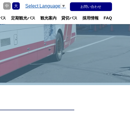
更
Select Language
▼
中
大
お問い合わせ
バス
定期観光バス
観光案内
貸切バス
採用情報
FAQ