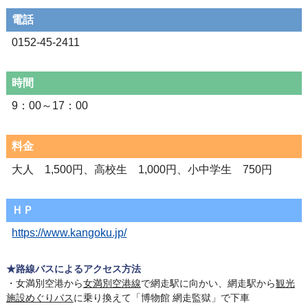
電話
0152-45-2411
時間
9：00～17：00
料金
大人 1,500円、高校生 1,000円、小中学生 750円
ＨＰ
https://www.kangoku.jp/
★路線バスによるアクセス方法
・女満別空港から
女満別空港線
で網走駅に向かい、網走駅から
観光
施設めぐりバス
に乗り換えて「博物館 網走監獄」で下車