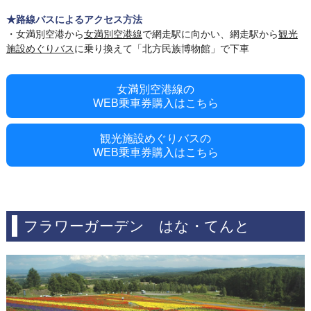
★路線バスによるアクセス方法
・女満別空港から
女満別空港線
で網走駅に向かい、網走駅から
観光
施設めぐりバス
に乗り換えて「北方民族博物館」で下車
女満別空港線の
WEB乗車券購入はこちら
観光施設めぐりバスの
WEB乗車券購入はこちら
フラワーガーデン はな・てんと