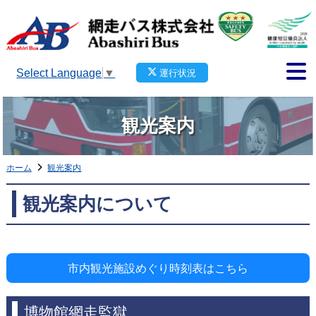
Select Language
▼
運行状況
観光案内
ホーム
観光案内
観光案内について
市内観光施設めぐり時刻表はこちら
博物館網走監獄