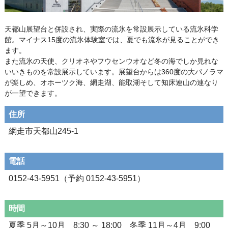
天都山展望台と併設され、実際の流氷を常設展示している流氷科学
館。マイナス15度の流氷体験室では、夏でも流氷が見ることができ
ます。
また流氷の天使、クリオネやフウセンウオなど冬の海でしか見れな
いいきものを常設展示しています。展望台からは360度の大パノラマ
が楽しめ、オホーツク海、網走湖、能取湖そして知床連山の連なり
が一望できます。
住所
網走市天都山245-1
電話
0152-43-5951（予約 0152-43-5951）
時間
夏季 5月～10月 8:30 ～ 18:00 冬季 11月～4月 9:00