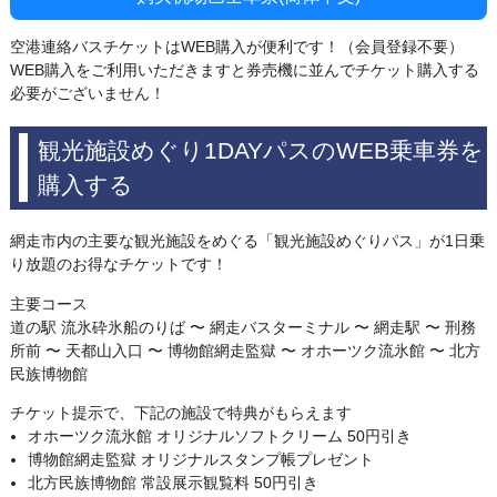
空港連絡バスチケットはWEB購入が便利です！（会員登録不要）
WEB購入をご利用いただきますと券売機に並んでチケット購入する
必要がございません！
観光施設めぐり1DAYパスのWEB乗車券を
購入する
網走市内の主要な観光施設をめぐる「観光施設めぐりパス」が1日乗
り放題のお得なチケットです！
主要コース
道の駅 流氷砕氷船のりば 〜 網走バスターミナル 〜 網走駅 〜 刑務
所前 〜 天都山入口 〜 博物館網走監獄 〜 オホーツク流氷館 〜 北方
民族博物館
チケット提示で、下記の施設で特典がもらえます
オホーツク流氷館 オリジナルソフトクリーム 50円引き
博物館網走監獄 オリジナルスタンプ帳プレゼント
北方民族博物館 常設展示観覧料 50円引き