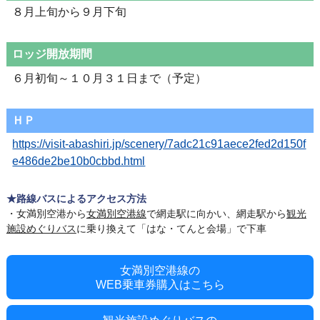
８月上旬から９月下旬
ロッジ開放期間
６月初旬～１０月３１日まで（予定）
ＨＰ
https://visit-abashiri.jp/scenery/7adc21c91aece2fed2d150f
e486de2be10b0cbbd.html
★路線バスによるアクセス方法
・女満別空港から
女満別空港線
で網走駅に向かい、網走駅から
観光
施設めぐりバス
に乗り換えて「はな・てんと会場」で下車
女満別空港線の
WEB乗車券購入はこちら