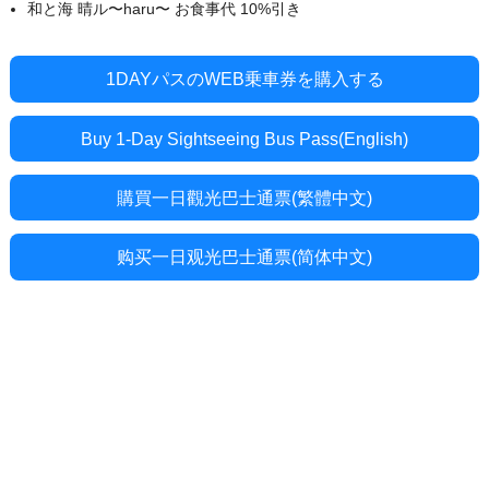
和と海 晴ル〜haru〜 お食事代 10%引き
1DAYパスのWEB乗車券を購入する
Buy 1-Day Sightseeing Bus Pass(English)
購買一日觀光巴士通票(繁體中文)
购买一日观光巴士通票(简体中文)