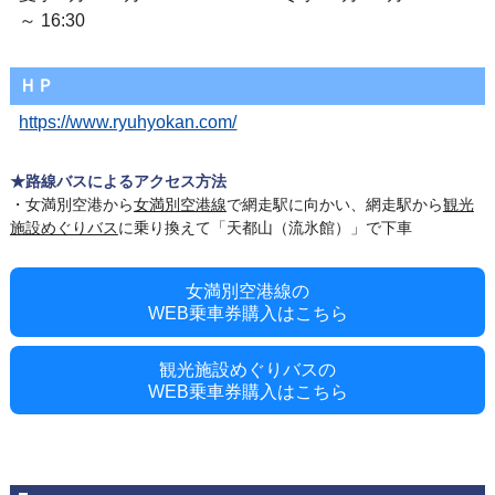
～ 16:30
ＨＰ
https://www.ryuhyokan.com/
★路線バスによるアクセス方法
・女満別空港から
女満別空港線
で網走駅に向かい、網走駅から
観光
施設めぐりバス
に乗り換えて「天都山（流氷館）」で下車
女満別空港線の
WEB乗車券購入はこちら
観光施設めぐりバスの
WEB乗車券購入はこちら