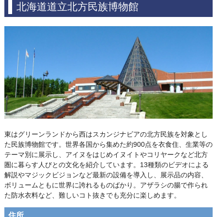
北海道道立北方民族博物館
東はグリーンランドから西はスカンジナビアの北方民族を対象とし
た民族博物館です。世界各国から集めた約900点を衣食住、生業等の
テーマ別に展示し、アイヌをはじめイヌイトやコリヤークなど北方
圏に暮らす人びとの文化を紹介しています。13種類のビデオによる
解説やマジックビジョンなど最新の設備を導入し、展示品の内容、
ボリュームともに世界に誇れるものばかり。アザラシの腸で作られ
た防水衣料など、難しいコト抜きでも充分に楽しめます。
住所